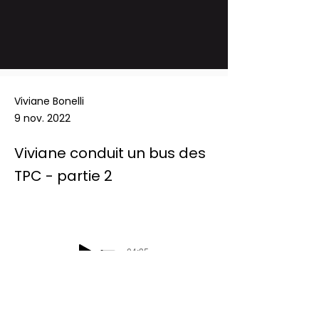
Viviane Bonelli
9 nov. 2022
Viviane conduit un bus des
TPC - partie 2
-04:35
Podcast Radio Chablais: Les défis du 
mercredi - Viviane conduit un bus des 
TPC - partie 2 - 09/11/2022