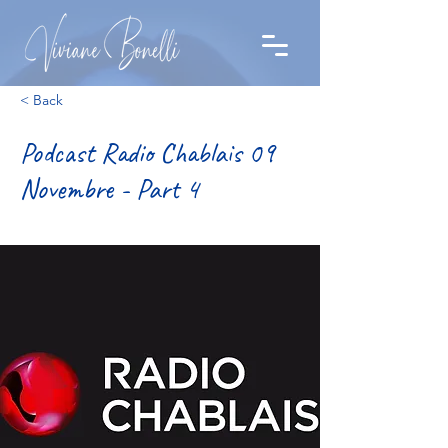
< Back
Podcast Radio Chablais 09
Novembre - Part 4