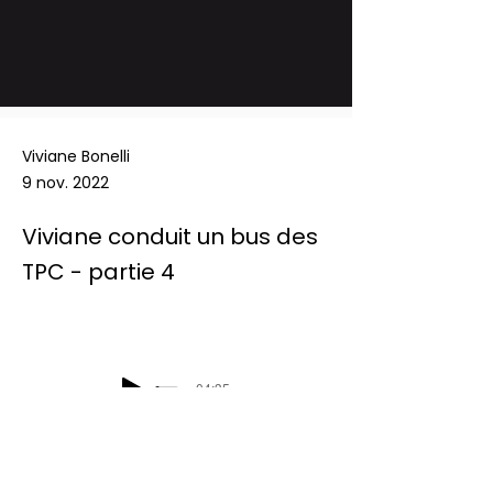
Viviane Bonelli
9 nov. 2022
Viviane conduit un bus des
TPC - partie 4
-04:35
Podcast Radio Chablais: Les défis du 
mercredi - Viviane conduit un bus des 
TPC - partie 4 - 09/11/2022