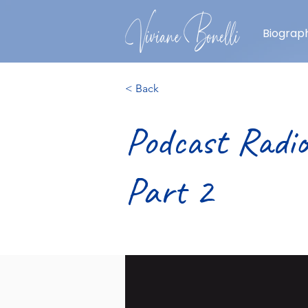
Biograph
< Back
Podcast Radi
Part 2