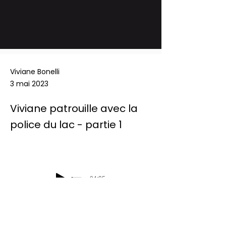
Viviane Bonelli
3 mai 2023
Viviane patrouille avec la
police du lac - partie 1
-04:35
Podcast Radio Chablais: Les défis du 
mercredi - Viviane patrouille avec la 
police du lac - partie 1 - 03/05/2023