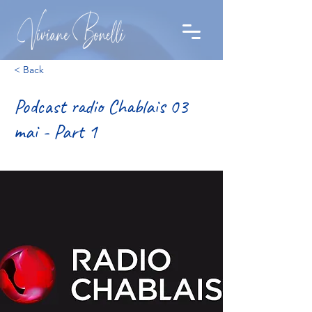
< Back
Podcast radio Chablais 03
mai - Part 1