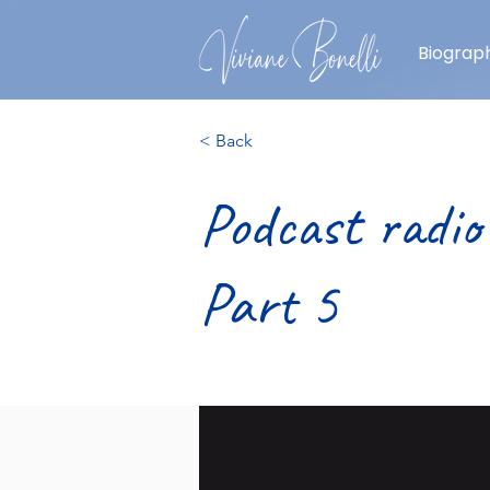
Biograph
< Back
Podcast radio
Part 5