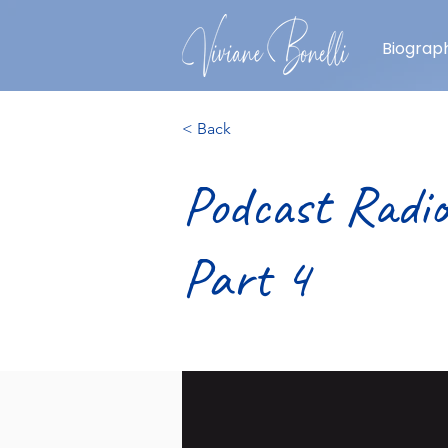
Biograph
< Back
Podcast Radi
Part 4