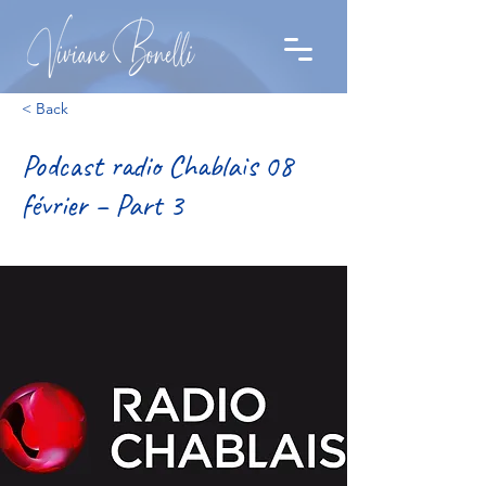
< Back
Podcast radio Chablais 08
février – Part 3