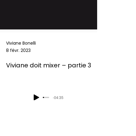
Viviane Bonelli
8 févr. 2023
Viviane doit mixer – partie 3
-04:35
Podcast Radio Chablais: Les défis du 
mercredi - Viviane doit mixer - partie 3 
- 08/02/2023
Previous
Next