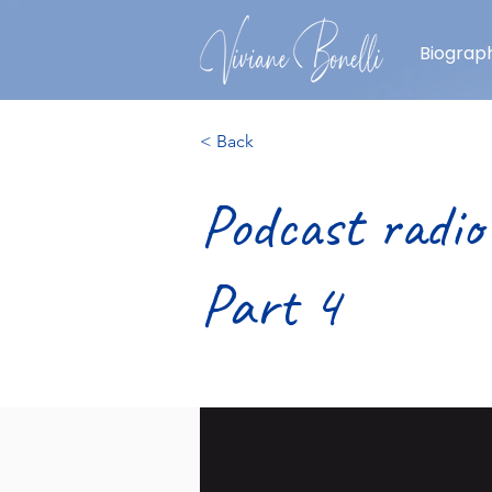
Biograph
< Back
Podcast radio
Part 4