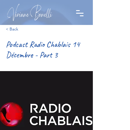
< Back
Podcast Radio Chablais 14
Décembre - Part 3