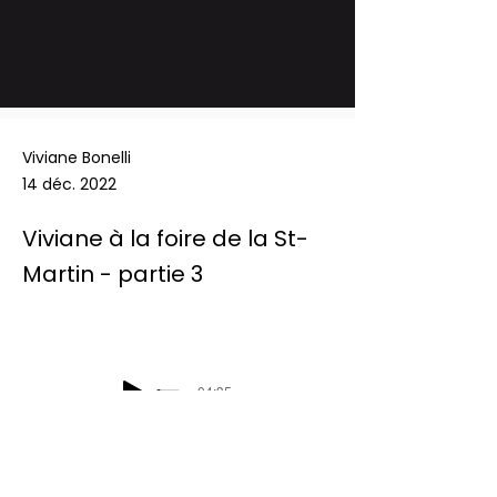
Viviane Bonelli
14 déc. 2022
Viviane à la foire de la St-
Martin - partie 3
-04:35
Podcast Radio Chablais:  Les défis du 
mercredi - Viviane à la foire de la St-
Martin - partie 3 - 14/12/2022