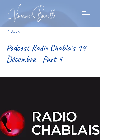
< Back
Podcast Radio Chablais 14
Décembre - Part 4