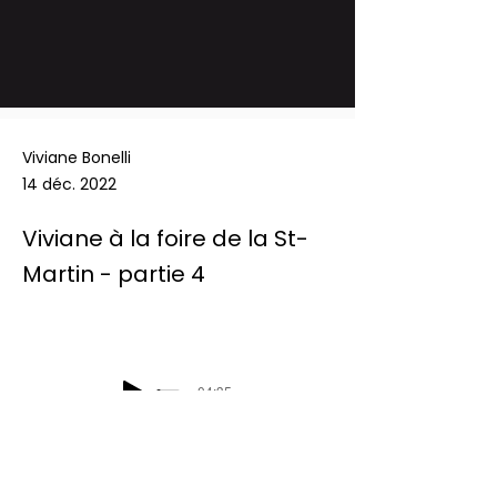
Viviane Bonelli
14 déc. 2022
Viviane à la foire de la St-
Martin - partie 4
-04:35
Podcast Radio Chablais:  Les défis du 
mercredi - Viviane à la foire de la St-
Martin - partie 4
 - 14/12/2022