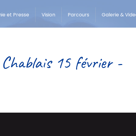
ie et Presse
Vision
Parcours
Galerie & Vide
 Chablais 15 février -