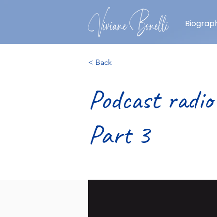
Biograph
< Back
Podcast radio
Part 3