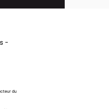
s -
acteur du 