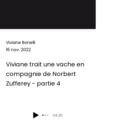
Viviane Bonelli
16 nov. 2022
Viviane trait une vache en
compagnie de Norbert
Zufferey - partie 4
-04:35
Podcast Radio Chablais:  Les défis du 
mercredi - Viviane trait une vache en 