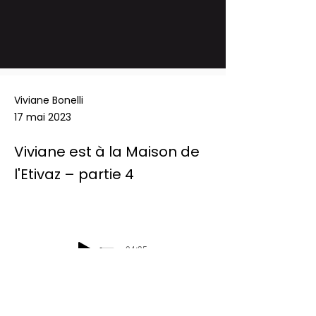
Viviane Bonelli
17 mai 2023
Viviane est à la Maison de
l'Etivaz – partie 4
-04:35
Podcast Radio Chablais: Les défis du 
mercredi - Viviane est à la Maison de 
l'Etivaz - partie 4 - 17/05/2023