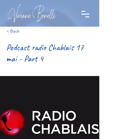
< Back
Podcast radio Chablais 17
mai - Part 4