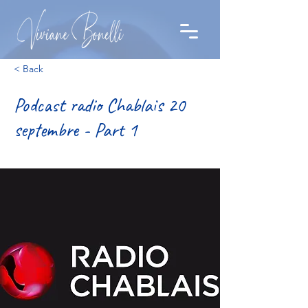
< Back
Podcast radio Chablais 20
septembre - Part 1