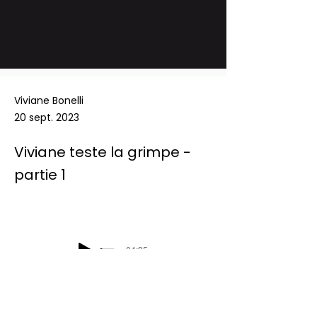
Viviane Bonelli
20 sept. 2023
Viviane teste la grimpe -
partie 1
-04:35
Podcast Radio Chablais: Les défis du 
mercredi - Viviane teste la grimpe - 
partie 1 - 20/09/2023