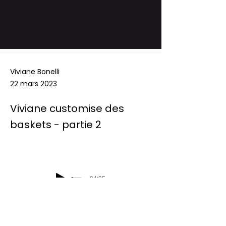
Viviane Bonelli
22 mars 2023
Viviane customise des
baskets - partie 2
-04:35
Podcast Radio Chablais: Les défis du 
mercredi - Viviane customise des 
baskets
 - partie 2 - 22/03/2023