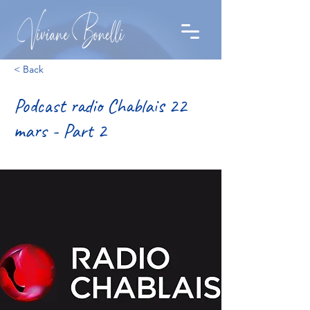
< Back
Podcast radio Chablais 22
mars - Part 2