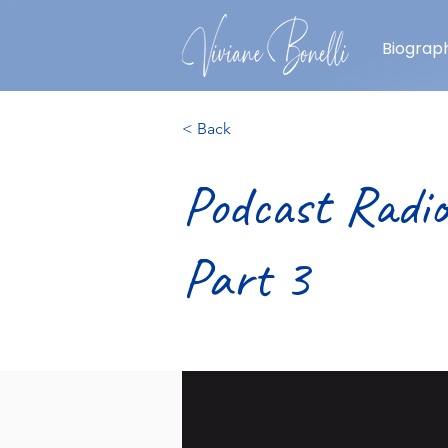
Biograph
< Back
Podcast Radio
Part 3