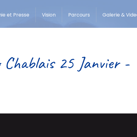
ie et Presse
Vision
Parcours
Galerie & Vide
 Chablais 25 Janvier -