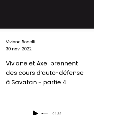
Viviane Bonelli
30 nov. 2022
Viviane et Axel prennent
des cours d’auto-défense
à Savatan - partie 4
-04:35
Podcast Radio Chablais:  Les défis du 
mercredi - Viviane et Axel prennent 