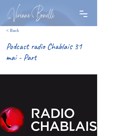
< Back
Podcast radio Chablais 31
mai - Part