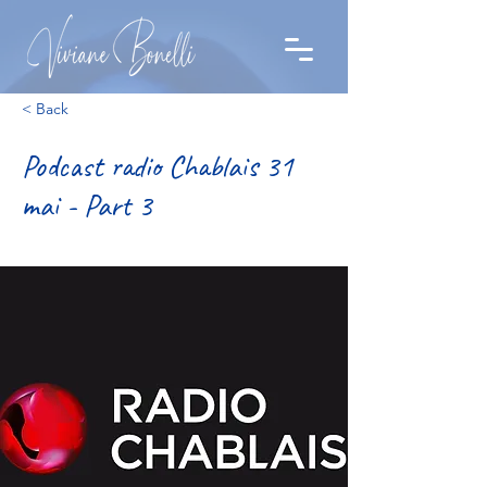
< Back
Podcast radio Chablais 31
mai - Part 3